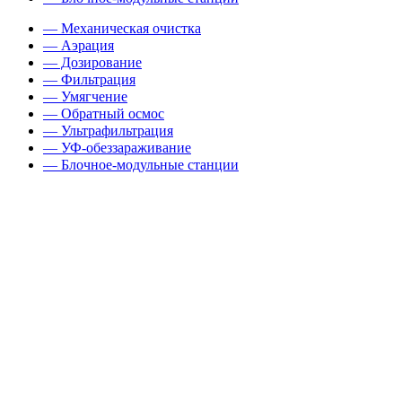
— Механическая очистка
— Аэрация
— Дозирование
— Фильтрация
— Умягчение
— Обратный осмос
— Ультрафильтрация
— УФ-обеззараживание
— Блочное-модульные станции
Тип
Ультрафиолетовое обеззараживание
Производительность
3
0,1-300 м
/час
Блок управления
Встроенный контроллер / шкаф упр
Рабочее давление мин/макс
2,5-6,0 бар
Рабочая температура
5-40 С