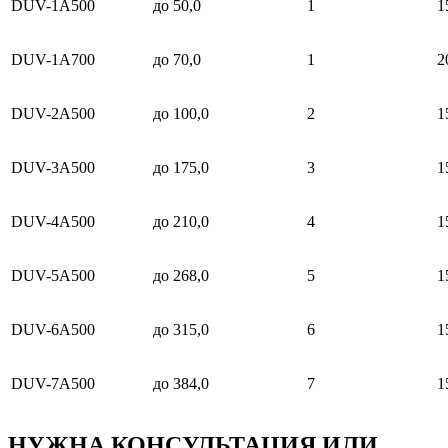
DUV-1A500
до 50,0
1
1
DUV-1A700
до 70,0
1
2
DUV-2A500
до 100,0
2
1
DUV-3A500
до 175,0
3
1
DUV-4A500
до 210,0
4
1
DUV-5A500
до 268,0
5
1
DUV-6A500
до 315,0
6
1
DUV-7A500
до 384,0
7
1
НУЖНА КОНСУЛЬТАЦИЯ ИЛИ