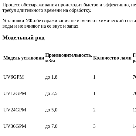
Процесс обеззараживания происходит быстро и эффективно, не
требуя длительного времени на обработку.
Установки УФ-обеззараживания не изменяют химический сост
воды и не влияют на ее вкус и запах.
Модельный ряд
Производительность,
Г
Модель установки
Количество ламп
м3/ч
р
UV6GPM
до 1,8
1
7
UV12GPM
до 2,5
1
7
UV24GPM
до 5,0
2
1
UV36GPM
до 7,0
3
1