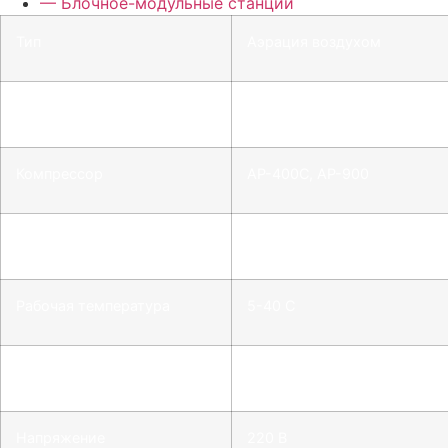
— Блочное-модульные станции
Тип
Аэрация воздухом
3
Производительность
0,1-225 м
/час
Компрессор
АР-400С, АР-900
Рабочее давление мин/макс
2,5-6,0 бар
Рабочая температура
5-40 С
Сигнал включения
Водосчетчик, реле протока
Напряжение
220 В