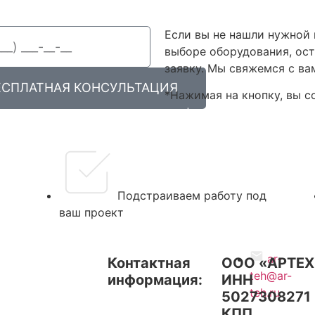
Если вы не нашли нужной
выборе оборудования, ос
заявку. Мы свяжемся с ва
ЕСПЛАТНАЯ КОНСУЛЬТАЦИЯ
*Нажимая на кнопку, вы с
конфиденциальности дан
Подстраиваем работу под
ваш проект
ar-
Услуги
Контактная
ООО «АРТЕХ
teh@ar-
информация:
ИНН
Новости
teh.ru
5027308271
КПП